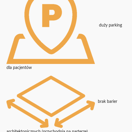
duży parking
dla pacjentów
brak barier
architektonicznych (przychodnia na parterze)