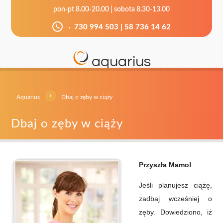
pon-pt 8.00-20.00 | sobota 8.30-13.00
730 994 503
|
58 736 14 62
aquarius
Aquarius
Dbaj o zęby w ciąży
Dbaj o zęby w ciąży
Przyszła Mamo!
Jeśli planujesz ciążę,
zadbaj wcześniej o
zęby. Dowiedziono, iż