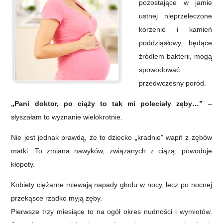
pozostające w jamie
ustnej nieprzeleczone
korzenie i kamień
poddziąsłowy, będące
źródłem bakterii, mogą
spowodować
przedwczesny poród.
„Pani doktor, po ciąży to tak mi poleciały zęby…”
–
słyszałam to wyznanie wielokrotnie.
Nie jest jednak prawdą, że to dziecko „kradnie” wapń z zębów
matki. To zmiana nawyków, związanych z ciążą, powoduje
kłopoty.
Kobiety ciężarne miewają napady głodu w nocy, lecz po nocnej
przekąsce rzadko myją zęby.
Pierwsze trzy miesiące to na ogół okres nudności i wymiotów.