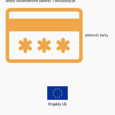
lampy ultrafioletowe bakerio- i wirusobójcze
płatność kartą
Projekty UE